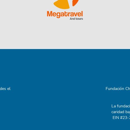
des el
Fundación Ch
La fundac
caridad ba
EIN #23-