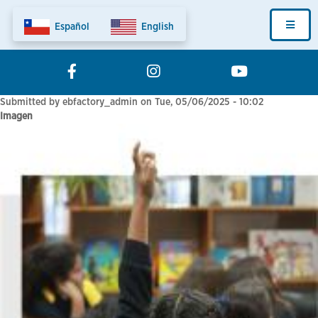
Pasar
Fundation
al
contenido
Home
principal
Menu
Submitted by
ebfactory_admin
on
Tue, 05/06/2025 - 10:02
Imagen